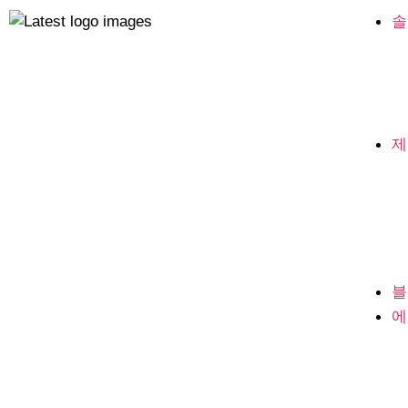
솔
제
블
에