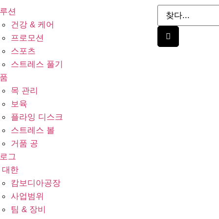
루션
건강 & 케어
프로모션
스포츠
스트레스 풀기
품
목 관리
보육
플라잉 디스크
스트레스 볼
거품 공
로그
 대한
캄보디아공장
사업범위
팀 & 장비