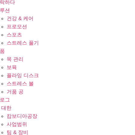
락하다
루션
건강 & 케어
프로모션
스포츠
스트레스 풀기
품
목 관리
보육
플라잉 디스크
스트레스 볼
거품 공
로그
 대한
캄보디아공장
사업범위
팀 & 장비