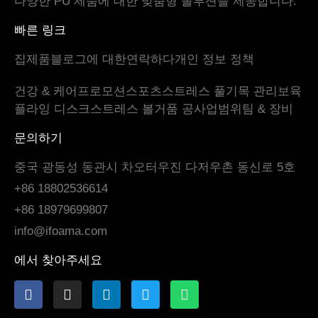
다양한 PU 제품에 대한 맞춤형 솔루션을 제공합니다.
빠른 링크
집
제품
블로그
에 대한
연락하다
개인 정보 정책
건강 & 케어
프로모션
스포츠
스트레스 풀기
목 관리
보육
플라잉 디스크
스트레스 볼
거품 공
사업범위
팀 & 장비
문의하기
중국 광동성 동관시 차오터우진 다저우촌 동신로 5호
+86 18802536614
+86 18979699807
info@ifoama.com
에서 찾아주세요