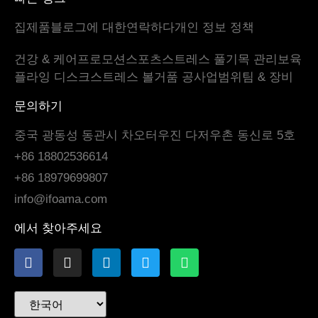
집
제품
블로그
에 대한
연락하다
개인 정보 정책
건강 & 케어
프로모션
스포츠
스트레스 풀기
목 관리
보육
플라잉 디스크
스트레스 볼
거품 공
사업범위
팀 & 장비
문의하기
중국 광동성 동관시 차오터우진 다저우촌 동신로 5호
+86 18802536614
+86 18979699807
info@ifoama.com
에서 찾아주세요