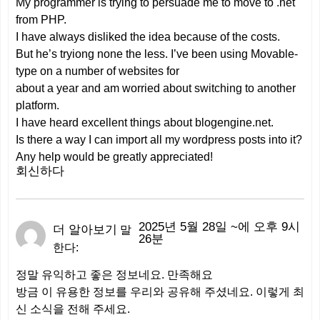
My programmer is trying to persuade me to move to .net
from PHP.
I have always disliked the idea because of the costs.
But he’s tryiong none the less. I’ve been using Movable-
type on a number of websites for
about a year and am worried about switching to another
platform.
I have heard excellent things about blogengine.net.
Is there a way I can import all my wordpress posts into it?
Any help would be greatly appreciated!
회신하다
2025년 5월 28일 ~에 오후 9시
더 알아보기
말
26분
한다:
정말 유익하고 좋은 정보네요. 만족해요
방금 이 유용한 정보를 우리와 공유해 주셨네요. 이렇게 최
신 소식을 전해 주세요.