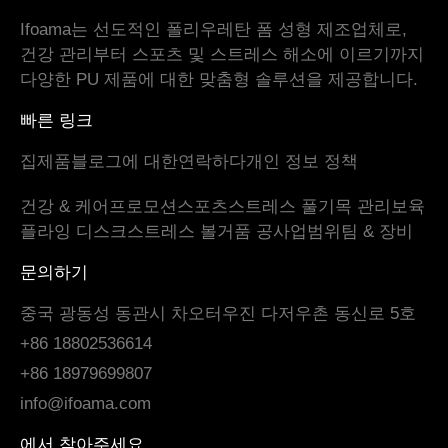
Ifoama는 선도적인 폴리우레탄 폼 성형 제조업체로,
건강 관리부터 스포츠 및 스트레스 해소에 이르기까지
다양한 PU 제품에 대한 맞춤형 솔루션을 제공합니다.
빠른 링크
집
제품
블로그
에 대한
연락하다
개인 정보 정책
건강 & 케어
프로모션
스포츠
스트레스 풀기
목 관리
보육
플라잉 디스크
스트레스 볼
거품 공
사업범위
팀 & 장비
문의하기
중국 광동성 동관시 차오터우진 다저우촌 동신로 5호
+86 18802536614
+86 18979699807
info@ifoama.com
에서 찾아주세요