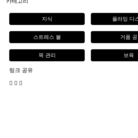
카테고리
지식
플라잉 디
스트레스 볼
거품 공
목 관리
보육
링크 공유