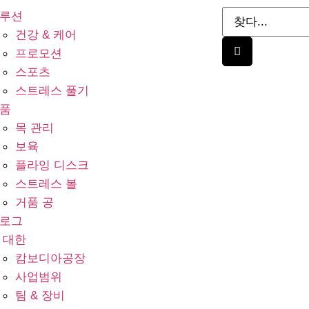
루션
건강 & 케어
프로모션
스포츠
스트레스 풀기
품
목 관리
보육
플라잉 디스크
스트레스 볼
거품 공
로그
 대한
캄보디아공장
사업범위
팀 & 장비