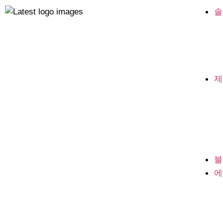
솔
제
블
에