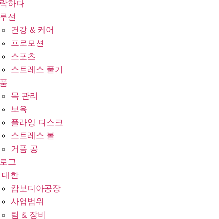
락하다
루션
건강 & 케어
프로모션
스포츠
스트레스 풀기
품
목 관리
보육
플라잉 디스크
스트레스 볼
거품 공
로그
 대한
캄보디아공장
사업범위
팀 & 장비