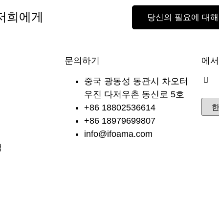
 저희에게
당신의 필요에 대해
문의하기
에서
중국 광동성 동관시 차오터
우진 다저우촌 동신로 5호
+86 18802536614
+86 18979699807
info@ifoama.com
책