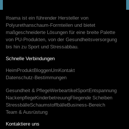
Ifoama ist ein führender Hersteller von
Polyurethanschaum-Formteilen und bietet
maßgeschneiderte Lösungen für eine breite Palette
von PU-Produkten, von der Gesundheitsversorgung
bis hin zu Sport und Stressabbau.
Schnelle Verbindungen
Heim
Produkt
Bloggen
Um
Kontakt
Datenschutz-Bestimmungen
Gesundheit & Pflege
Werbeartikel
Sport
Entspannung
Nackenpflege
Kinderbetreuung
Fliegende Scheiben
Stressbälle
Schaumstoffbälle
Business-Bereich
Team & Ausrüstung
Kontaktiere uns