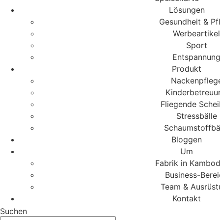
Lösungen
Gesundheit & Pf
Werbeartikel
Sport
Entspannun
Produkt
Nackenpfleg
Kinderbetreuu
Fliegende Sche
Stressbälle
Schaumstoffbä
Bloggen
Um
Fabrik in Kambo
Business-Berei
Team & Ausrüst
Kontakt
Suchen