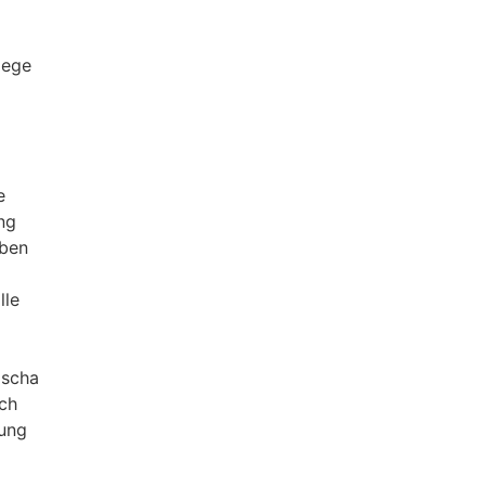
lege
g
e
ng
iben
lle
dscha
ch
ung