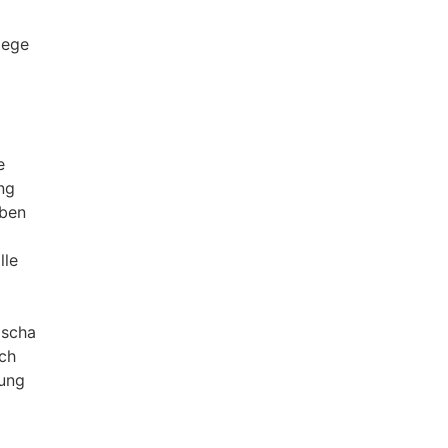
lege
g
e
ng
iben
lle
dscha
ch
ung