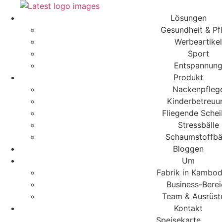
Zum
Inhalt
Lösungen
springen
Gesundheit & Pf
Werbeartikel
Sport
Entspannun
Produkt
Nackenpfleg
Kinderbetreuu
Fliegende Sche
Stressbälle
Schaumstoffbä
Bloggen
Um
Fabrik in Kambo
Business-Berei
Team & Ausrüst
Kontakt
Speisekarte