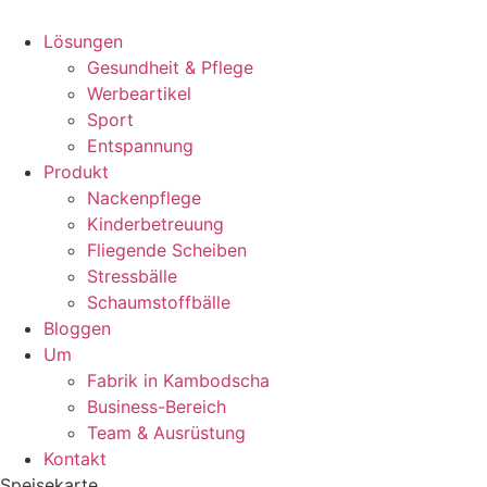
Zum
Inhalt
Lösungen
springen
Gesundheit & Pflege
Werbeartikel
Sport
Entspannung
Produkt
Nackenpflege
Kinderbetreuung
Fliegende Scheiben
Stressbälle
Schaumstoffbälle
Bloggen
Um
Fabrik in Kambodscha
Business-Bereich
Team & Ausrüstung
Kontakt
Speisekarte