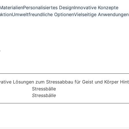
aterialien
Personalisiertes Design
Innovative Konzepte
uktion
Umweltfreundliche Optionen
Vielseitige Anwendungen
r
Stressbälle