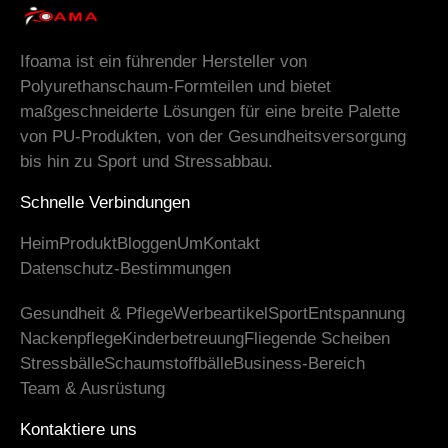
Ifoama ist ein führender Hersteller von
Polyurethanschaum-Formteilen und bietet
maßgeschneiderte Lösungen für eine breite Palette
von PU-Produkten, von der Gesundheitsversorgung
bis hin zu Sport und Stressabbau.
Schnelle Verbindungen
Heim
Produkt
Bloggen
Um
Kontakt
Datenschutz-Bestimmungen
Gesundheit & Pflege
Werbeartikel
Sport
Entspannung
Nackenpflege
Kinderbetreuung
Fliegende Scheiben
Stressbälle
Schaumstoffbälle
Business-Bereich
Team & Ausrüstung
Kontaktiere uns