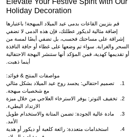
Elevate Your Festive Spirit with Our
Holiday Decoration
قم بتزيين القاعات بدمى عيد الميلاد المبهجة! باعتبارها
إضافة مثالية لديكور عطلتك، فإن هذه الدمى لا تضفي
إشراقة على مساحتك فحسب، بل تضفي أيضًا لمسة من
السحر والغرابة. سواء تم وضعها على غطاء أو حافة النافذة
أو تقديمها كهدية، فمن المؤكد أنها ستنشر البهجة الاحتفالية
أينما ذهبت.
مواصفات المنتج & فوائد:
تصميم احتفالي: يجسد روح عيد الميلاد بشكل مثالي
مع شخصيات مبهجة.
تخفيف التوتر: يوفر الاسترخاء العلاجي من خلال ميزة
الارتداد البطيء.
مادة عالية الجودة: تضمن المتانة والاستخدام طويل
الأمد.
استخدامات متعددة: رائعة كلعبة أو ديكور أو هدية
فريدة لعيد الميلاد.