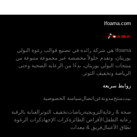
Ifoama.com
Ifoama هي شركة رائدة في تصنيع قوالب رغوة البولي
يوريثان، وتقدم حلولاً مخصصة عبر مجموعة متنوعة من
منتجات البولي يوريثان، بدءًا من الرعاية الصحية وحتى
الرياضة وتخفيف التوتر.
روابط سريعة
بيت
منتج
مدونة
عن
اتصال
سياسة الخصوصية
صحة & رعاية
الترويجية
رياضات
تخفيف التوتر
العناية بالرقبة
رعاية الطفل
الأقراص الطائرة
كرات الإجهاد
كرات الرغوة
نطاق الأعمال
فريق & معدات