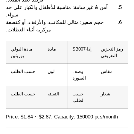
آمن & غير سامة: مناسبة للأطفال والكبار على حد
سواء.
حجم صغير: مثالي للمكاتب، والأرفف، أو كقطعة
مركزية أثناء العطلات.
رمز التخزين
إذا-SB007
مادة
مادة البولي
التعريفي
يوريثين
مقاس
وصف
لون
حسب الطلب
الصورة
شعار
حسب
التعبئة
حسب الطلب
الطلب
Price: $1.84 ~ $2.87. Capacity: 150000 pcs/month