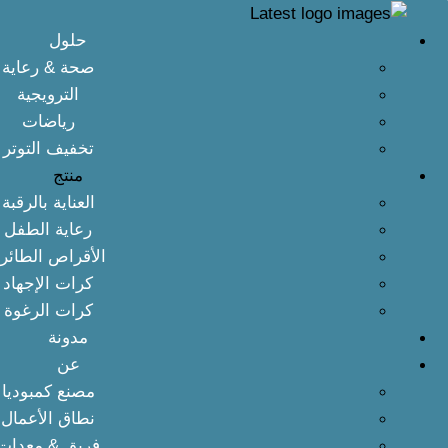
خطى
لى
حلول
لمحتوى
صحة & رعاية
الترويجية
رياضات
تخفيف التوتر
منتج
العناية بالرقبة
رعاية الطفل
الأقراص الطائر
كرات الإجهاد
كرات الرغوة
مدونة
عن
مصنع كمبوديا
نطاق الأعمال
فريق & معدات