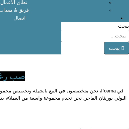
نطاق الأعمال
فريق & معدات
اتصال
يبحث
يبحث
صب رغوة
في Ifoama، نحن متخصصون في البيع بالجملة وتخصيص 