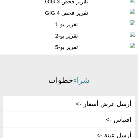
شراء
خطوات
أرسل عرض أسعار ->
اقتباس ->
أرسل عينة ->