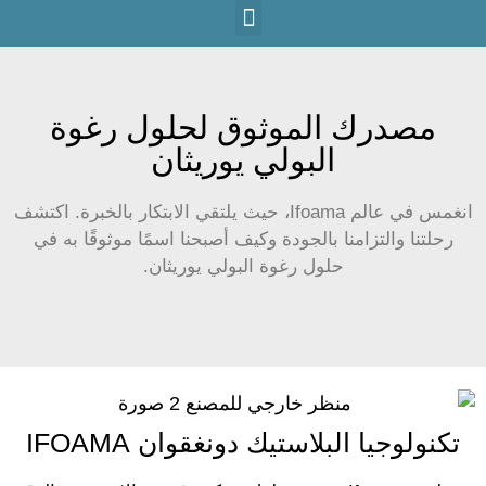
مصدرك الموثوق لحلول رغوة
البولي يوريثان
انغمس في عالم Ifoama، حيث يلتقي الابتكار بالخبرة. اكتشف
رحلتنا والتزامنا بالجودة وكيف أصبحنا اسمًا موثوقًا به في
حلول رغوة البولي يوريثان.
تكنولوجيا البلاستيك دونغقوان IFOAMA