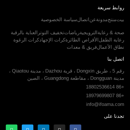
روابط سريعة
بيت
منتج
مدونة
عن
اتصال
سياسة الخصوصية
صحة & رعاية
الترويجية
رياضات
تخفيف التوتر
العناية بالرقبة
رعاية الطفل
الأقراص الطائرة
كرات الإجهاد
كرات الرغوة
نطاق الأعمال
فريق & معدات
اتصل بنا
رقم 5 ، طريق Dongxin ، قرية Dazhou ، مدينة Qiaotou ،
مدينة Dongguan ، مقاطعة Guangdong ، الصين
+86 18802536614
+86 18979699807
info@ifoama.com
تجدنا على