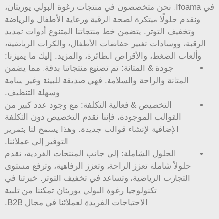
في Ifoama، نحن متخصصون في منتجات رغوة البولي يوريثان،
ونقدم حلولًا مبتكرة لصحة الرقبة ورعاية الأطفال والرياضة
وتخفيف التوتر. يتضمن خط منتجاتنا المتنوع أدوات تمديد
الرقبة، ووسادات تغيير حفاضات الأطفال، والكرات الرياضية،
وألعاب الضغط، والأقراص الطائرة، والمزيد. إليك ما يميزنا:
جودة & المتانة: تم تصنيع منتجاتنا بدقة، مما يضمن
المتانة والراحة والسلامة. فهي صديقة للبيئة وغير سامة
وسهلة التنظيف.
التخصيص & فعالية التكلفة: مع وجود عدد كبير من
القوالب الموجودة، فإننا نقدم التخصيص دون التكلفة
الإضافية لإنشاء قوالب جديدة. وهذا يسمح لنا بتمرير
التوفير إلى عملائنا.
الحلول الشاملة: إلى جانب المنتجات الفردية، نقدم
حلولاً شاملة تعزز الراحة، وتعزز الرفاهية، وترفع مستوى
التجارب الرياضية، وتساعد في تخفيف التوتر. خبرتنا في
تكنولوجيا رغوة البولي يوريثان تمكننا من تلبية
الاحتياجات الفريدة لعملائنا في مجال B2B.