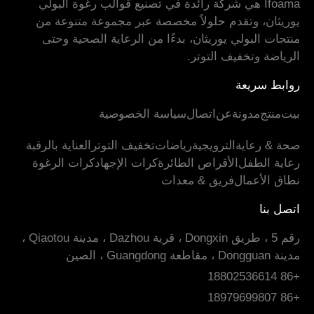
Ifoama هي شركة رائدة في تصنيع قوالب رغوة البولي
يوريثان، وتقدم حلولاً مخصصة عبر مجموعة متنوعة من
منتجات البولي يوريثان، بدءًا من الرعاية الصحية وحتى
الرياضة وتخفيف التوتر.
روابط سريعة
بيت
منتج
مدونة
عن
اتصال
سياسة الخصوصية
صحة & رعاية
الترويجية
رياضات
تخفيف التوتر
العناية بالرقبة
رعاية الطفل
الأقراص الطائرة
كرات الإجهاد
كرات الرغوة
نطاق الأعمال
فريق & معدات
اتصل بنا
رقم 5 ، طريق Dongxin ، قرية Dazhou ، مدينة Qiaotou ،
مدينة Dongguan ، مقاطعة Guangdong ، الصين
+86 18802536614
+86 18979699807