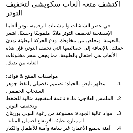
اكتشف متعة ألعاب سكويشي لتخفيف
التوتر
في عصر الشاشات والمشتتات الرقمية، توفر ألعابنا
الإسفنجية لتخفيف التوتر ملاذًا ملموسًا وحسيًا. اشعر
بالنعومة، وتخلص من مخاوفك، ودع الحركة البطيئة تهدئ
عقلك. بالإضافة إلى خصائصها التي تخفف التوتر، فإن هذه
الألعاب هي احتفال بالطبيعة، مما يجعل سحر مخلوقات
الغابة بين يديك.
مواصفات المنتج & فوائد:
مظهر نابض بالحياة: تصميم تفصيلي يلتقط جوهر
السنجاب الحقيقي.
الملمس العلاجي: مادة ناعمة اسفنجية مثالية للضغط
وتخفيف التوتر.
مواد عالية الجودة: مصنوعة من رغوة البولي يوريثان
الممتازة بطيئة الارتفاع لضمان المتانة.
آمنة لجميع الأعمار: غير سامة وآمنة للأطفال والكبار