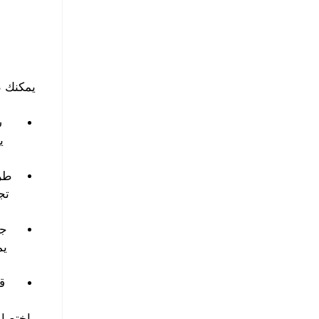
يمكنك ط
ش
ي
طري
تج
جم
يم
ق
باختصار