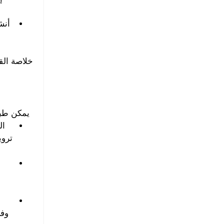
أنش
خلاصة الق
يمكن طبا
ال
تروي
وفي