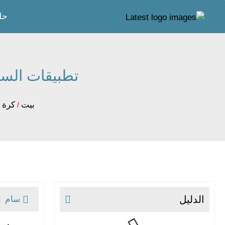
حل
تطبيقات السوق
بيت
كرة 
/
الدليل
سام