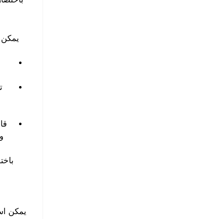
يمكن ا
ت
ا
قا
و
باخت
يمكن است