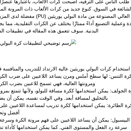
طلب الناس على الترفيه، أصبحت كرات الألعاب، باعتبارها عنصرًا ترفي
لشائعة في السوق. كنوع جديد من كرات الألعاب ذات المرونة المم
الارتداد العالي المصنوعة من مادة ا
ة وعملية التصنيع أداءً ممتازًا يختلف عن الكرات التقليدية، مما يجعل
البدنية. سوف تتعمق هذه المقالة في تطبيقات السو
ستخدام كرات البولي يوريثين عالية الارتداد للتدريب والمنافسة 
رة التنس: لها سطح أملس ومرن يساعد اللاعبين على ضرب الكرة 
ومرونتها العالية، فهي تسمح للاعبين بضرب الك
 الجولف: يمكن استخدامها ككرة مسافة للبولو، ولأنها تتمتع بمرو
بالتحليق لمسافة أبعد. وفي الوقت نفسه، يمكن أن ي
رة الطائرة: يمكن استخدامها ككرة تدريب لمساعدة اللاعبين على
أفضل وتحس
البيسبول: يمكن أن يساعد اللاعبين على فهم مرونة الكرة وسرعة 
سرعة رد الفعل والمستوى الفني. كما يمكن استخدامها كأداة ت