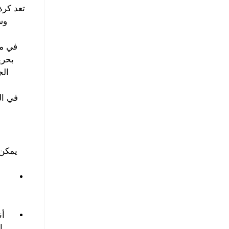
تعد كرة
وس
في مل
بحري
الج
في ال
يمكن 
أن
إ