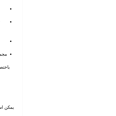
ت
مجمو
باختصا
يمكن است