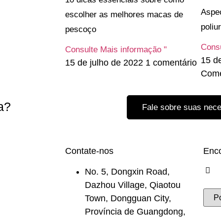
Aspec
escolher as melhores macas de
poliu
pescoço
Consu
Consulte Mais informação "
15 d
15 de julho de 2022
1 comentário
Come
a?
Fale sobre suas nec
Contate-nos
Enco
No. 5, Dongxin Road,
Dazhou Village, Qiaotou
Town, Dongguan City,
Província de Guangdong,