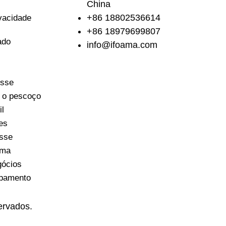
China
+86 18802536614
ivacidade
+86 18979699807
ado
info@ifoama.com
esse
 o pescoço
il
es
esse
uma
gócios
ipamento
servados.
Mapa do site