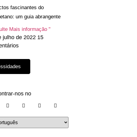
tos fascinantes do
retano: um guia abrangente
lte Mais informação "
e julho de 2022
15
ntários
essidades
ntrar-nos no