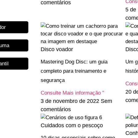
Consu
comentários
5 de
come
dor
puma
Disco voador
Disc
Mastering Dog Disc: um guia
Um gu
ntil
completo para treinamento e
histó
segurança
Consu
20 d
Consulte Mais informação "
come
3 de novembro de 2022
Sem
comentários
Cuidados com o pescoço
Conh
10 dicas essenciais sobre como