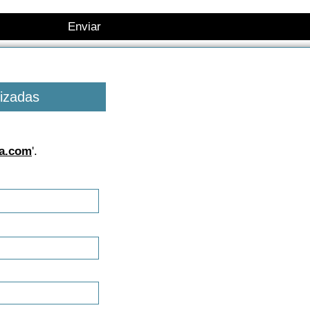
Enviar
lizadas
a.com
'.