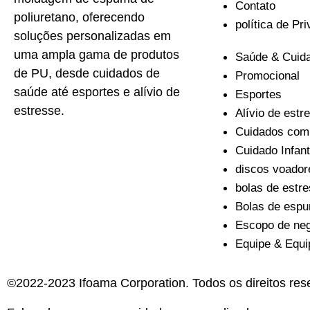
Contato
poliuretano, oferecendo
política de Pr
soluções personalizadas em
uma ampla gama de produtos
Saúde & Cuid
de PU, desde cuidados de
Promocional
saúde até esportes e alívio de
Esportes
estresse.
Alívio de estr
Cuidados com
Cuidado Infant
discos voador
bolas de estr
Bolas de esp
Escopo de ne
Equipe & Equ
©2022-2023 Ifoama Corporation. Todos os direitos re