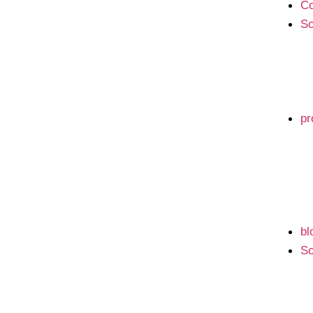
Co
So
pr
bl
So