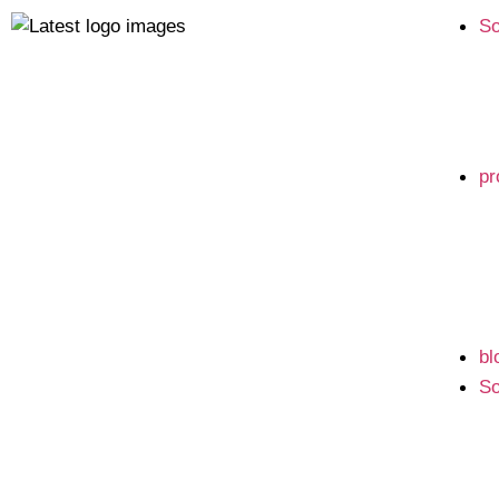
So
pr
bl
So