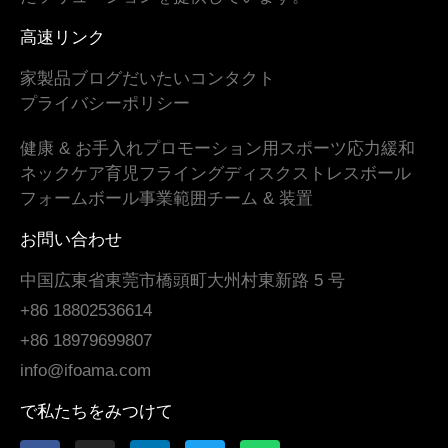
高速リンク
家
製品
ブログ
だいたい
コンタクト
プライバシーポリシー
健康 & お手入れ
プロモーション用
スポーツ
応力緩和
ネックケア
育児
フライングディスク
ストレスボール
フォームボール
事業範囲
チーム & 装置
お問い合わせ
中国広東省東莞市橋頭町大州村東新路 5 号
+86 18802536614
+86 18979699807
info@ifoama.com
で私たちをみつけて